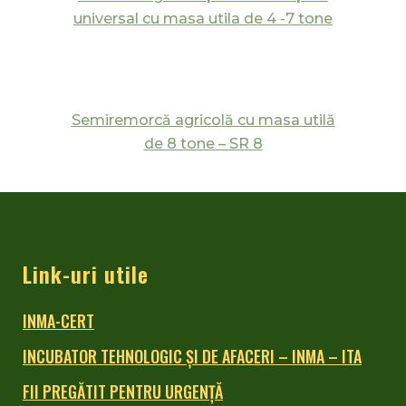
universal cu masa utila de 4 -7 tone
Semiremorcă agricolă cu masa utilă
de 8 tone – SR 8
Link-uri utile
INMA-CERT
INCUBATOR TEHNOLOGIC ŞI DE AFACERI – INMA – ITA
FII PREGĂTIT PENTRU URGENȚĂ