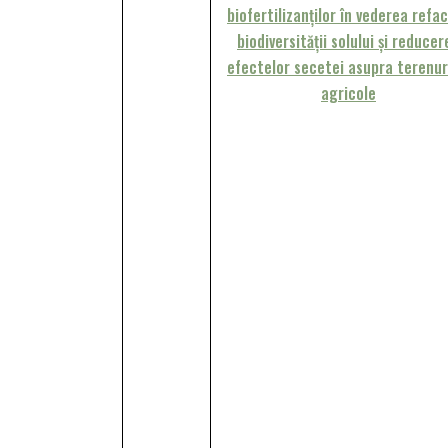
biofertilizanţilor în vederea refac
biodiversității solului și reducer
efectelor secetei asupra terenur
agricole