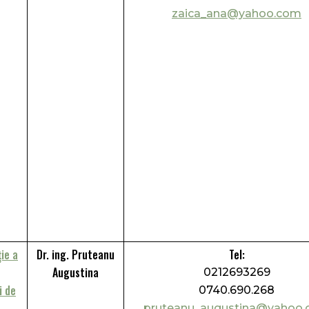
zaica_ana@yahoo.com
ie a
Dr. ing. Pruteanu
Tel:
Augustina
0212693269
i de
0740.690.268
pruteanu_augustina@yahoo