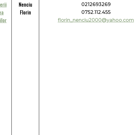
erii
Nenciu
0212693269
ea
Florin
0752.112.455
ilor
florin_nenciu2000@yahoo.com