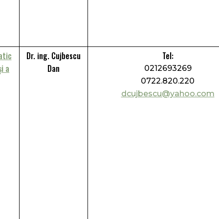
atic
Dr. ing. Cujbescu
Tel:
și a
Dan
0212693269
0722.820.220
dcujbescu@yahoo.com