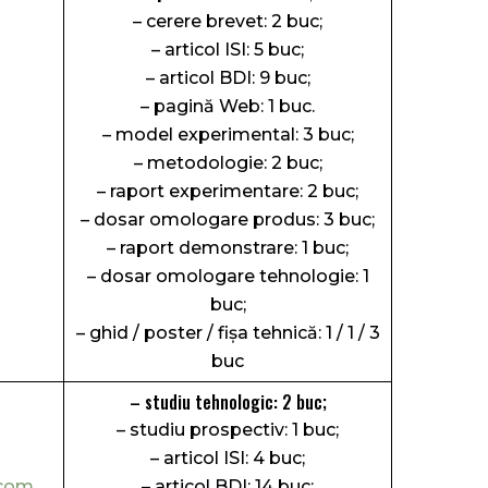
– cerere brevet: 2 buc;
– articol ISI: 5 buc;
– articol BDI: 9 buc;
– pagină Web: 1 buc.
– model experimental: 3 buc;
– metodologie: 2 buc;
– raport experimentare: 2 buc;
– dosar omologare produs: 3 buc;
– raport demonstrare: 1 buc;
– dosar omologare tehnologie: 1
buc;
– ghid / poster / fişa tehnică: 1 / 1 / 3
buc
– studiu tehnologic: 2 buc;
– studiu prospectiv: 1 buc;
– articol ISI: 4 buc;
.com
– articol BDI: 14 buc;