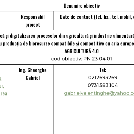
Denumire obiectiv
Responsabil
Date de contact (tel. fix., tel. mobil,
proiect
ică și digitalizarea proceselor din agricultură și industrie alimenta
 producția de bioresurse compatibile şi competitive cu aria europe
AGRICULTURĂ 4.0
cod obiectiv: PN 23 04 01
u
Ing. Gheorghe
Tel:
a
Gabriel
0212693269
or,
0731.583.104
area
gabrielvalentinghe@yahoo.