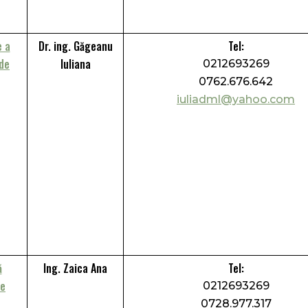
e a
Dr. ing. Găgeanu
Tel:
 de
Iuliana
0212693269
0762.676.642
iuliadml@yahoo.com
ă
Ing. Zaica Ana
Tel:
le
0212693269
0728.977.317