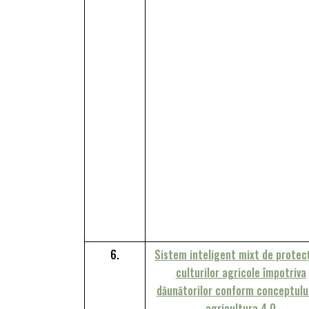
6.
Sistem inteligent mixt de protecț
culturilor agricole împotriva
dăunătorilor conform conceptulu
agricultura 4.0