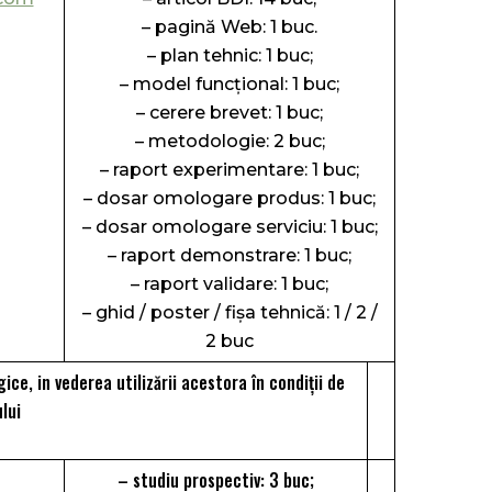
– pagină Web: 1 buc.
– plan tehnic: 1 buc;
– model funcțional: 1 buc;
– cerere brevet: 1 buc;
– metodologie: 2 buc;
– raport experimentare: 1 buc;
– dosar omologare produs: 1 buc;
– dosar omologare serviciu: 1 buc;
– raport demonstrare: 1 buc;
– raport validare: 1 buc;
– ghid / poster / fişa tehnică: 1 / 2 /
2 buc
ce, in vederea utilizării acestora în condiții de
ului
– studiu prospectiv: 3 buc;