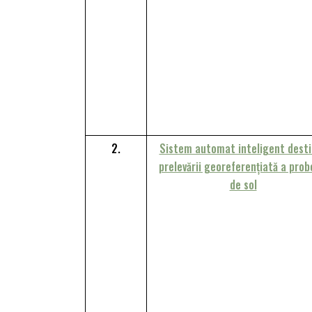
2.
Sistem automat inteligent dest
prelevării georeferenţiată a prob
de sol