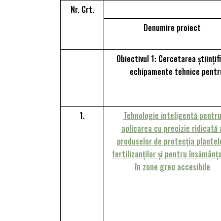
Nr. Crt.
Denumire proiect
Obiectivul 1: Cercetarea științif
echipamente tehnice pentru
1.
Tehnologie inteligentă pentr
aplicarea cu precizie ridicată 
produselor de protecția plantel
fertilizanților și pentru însămânț
în zone greu accesibile