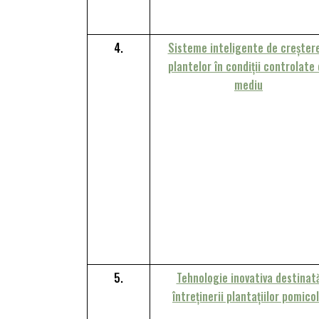
4.
Sisteme inteligente de creșter
plantelor în condiții controlate
mediu
5.
Tehnologie inovativa destinat
întreținerii plantațiilor pomico