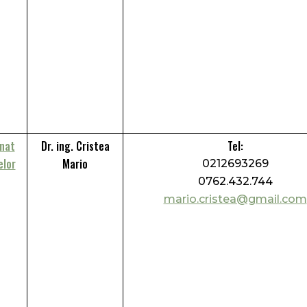
inat
Dr. ing. Cristea
Tel:
elor
Mario
0212693269
0762.432.744
mario.cristea@gmail.com