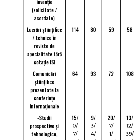
invenție
(solicitate /
acordate)
Lucrări științifice
114
80
59
58
/ tehnice în
reviste de
specialitate fără
cotație ISI
Comunicări
64
93
72
108
științifice
prezentate la
conferințe
internaționale
-Studii
15/
9/
20/
13/
prospective și
0/
3/
7/
12/
tehnologice,
7/
4/
1/
39/