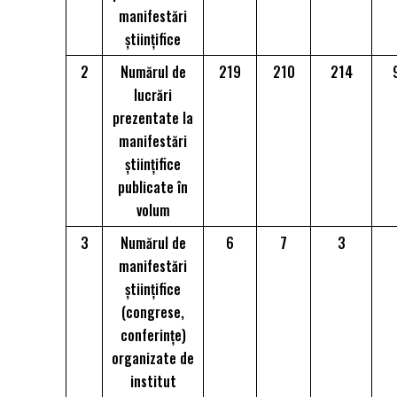
manifestări
științifice
2
Numărul de
219
210
214
lucrări
prezentate la
manifestări
științifice
publicate în
volum
3
Numărul de
6
7
3
manifestări
ştiinţifice
(congrese,
conferinţe)
organizate de
institut