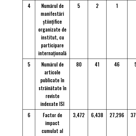
4
Numărul de
5
2
1
manifestări
știinţifice
organizate de
institut, cu
participare
internaţională
5
Numărul de
80
41
46
articole
publicate în
străinătate în
reviste
indexate ISI
6
Factor de
3,472
6,438
27,296
37
impact
cumulat al