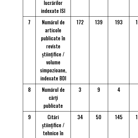
lucrărilor
indexate ISI
7
Numărul de
172
139
193
1
articole
publicate în
reviste
ştiinţifice /
volume
simpozioane,
indexate BDI
8
Numărul de
3
9
4
cărți
publicate
9
Citări
34
50
145
1
științifice /
tehnice în