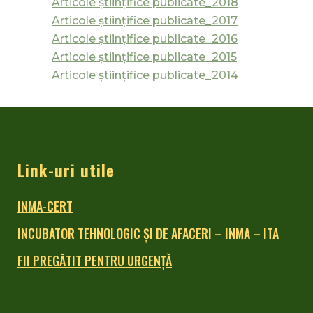
Articole științifice publicate_2018
Articole științifice publicate_2017
Articole științifice publicate_2016
Articole științifice publicate_2015
Articole științifice publicate_2014
Link-uri utile
INMA-CERT
INCUBATOR TEHNOLOGIC ŞI DE AFACERI – INMA – ITA
FII PREGĂTIT PENTRU URGENȚĂ