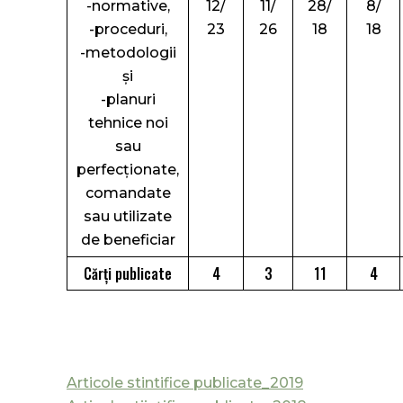
-normative,
12/
11/
28/
8/
-proceduri,
23
26
18
18
-metodologii
și
-planuri
tehnice noi
sau
perfecționate,
comandate
sau utilizate
de beneficiar
Cărți publicate
4
3
11
4
Articole stintifice publicate_2019