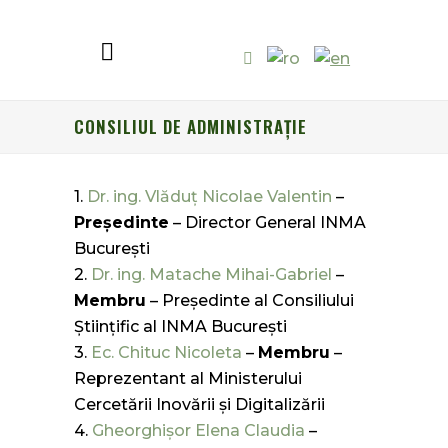
CONSILIUL DE ADMINISTRAŢIE
1.
Dr. ing. Vlăduţ Nicolae Valentin
–
Preşedinte
– Director General INMA
Bucureşti
2.
Dr. ing. Matache Mihai-Gabriel
–
Membru
– Președinte al Consiliului
Științific al INMA Bucureşti
3.
Ec. Chituc Nicoleta
–
Membru
–
Reprezentant al Ministerului
Cercetării Inovării şi Digitalizării
4.
Gheorghişor Elena Claudia
–