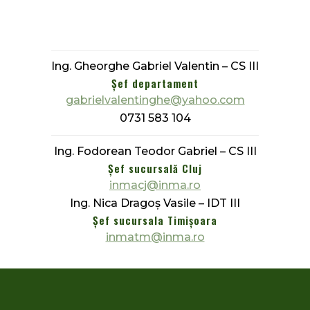
Ing. Gheorghe Gabriel Valentin – CS III
Șef departament
gabrielvalentinghe@yahoo.com
0731 583 104
Ing. Fodorean Teodor Gabriel – CS III
Șef sucursală Cluj
inmacj@inma.ro
Ing. Nica Dragoș Vasile – IDT III
Șef sucursala Timișoara
inmatm@inma.ro