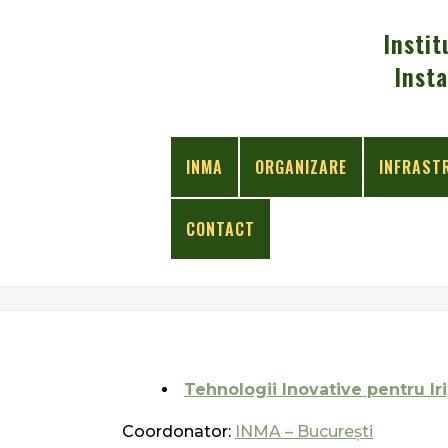
Instit
Insta
INMA
ORGANIZARE
INFRAST
CONTACT
PROIECTE COMPLEXE
Tehnologii Inovative pentru Ir
Coordonator:
INMA – Bucureşti