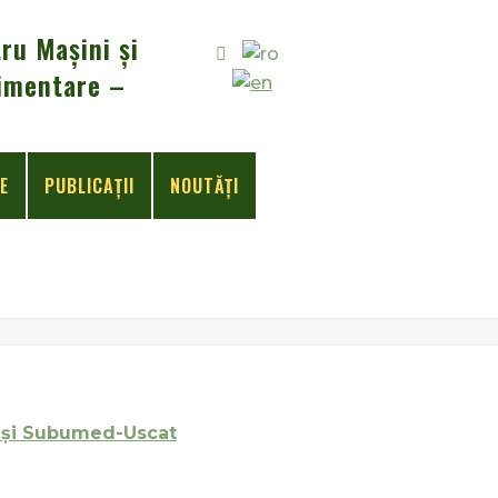
ru Mașini și
Alimentare –
E
PUBLICAŢII
NOUTĂȚI
id şi Subumed-Uscat