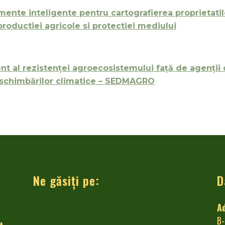
ente inteligente pentru cartografierea proprietatilo
 productiei agricole si protectiei mediului
 al rezistenței agroecosistemului față de agenții 
le schimbărilor climatice – SEDMAGRO
Ne găsiți pe:
D
A
B-