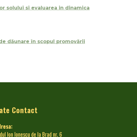
r solului si evaluarea in dinamica
de dăunare în scopul promovării
ate Contact
dresa:
dul Ion Ionescu de la Brad nr. 6