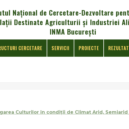
utul Național de Cercetare-Dezvoltare pent
lații Destinate Agriculturii și Industriei 
INMA București
RUCTURI CERCETARE
SERVICII
PROIECTE
REZULTAT
igarea Culturilor în condiţii de Climat Arid, Semiar