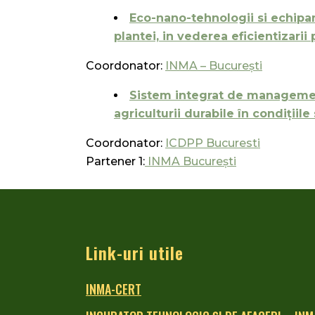
Eco-nano-tehnologii si echipam
plantei, in vederea eficientizarii
Coordonator:
INMA – Bucureşti
Sistem integrat de management
agriculturii durabile în condiții
Coordonator:
ICDPP Bucuresti
Partener 1:
INMA București
Link-uri utile
INMA-CERT