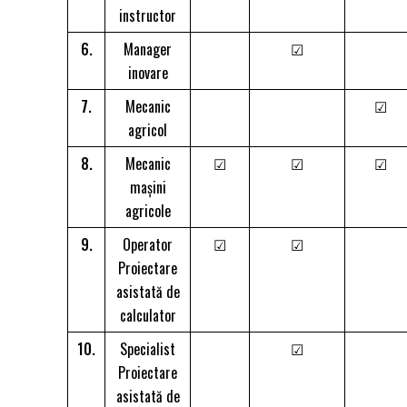
instructor
6.
Manager
☑
inovare
7.
Mecanic
☑
agricol
8.
Mecanic
☑
☑
☑
mașini
agricole
9.
Operator
☑
☑
Proiectare
asistată de
calculator
10.
Specialist
☑
Proiectare
asistată de