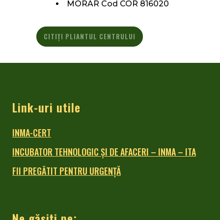
MORAR Cod COR 816020
CITIȚI PLIANTUL CENTRULUI
Link-uri utile
INMA-CERT
INCUBATOR TEHNOLOGIC ŞI DE AFACERI – INMA – ITA
FII PREGĂTIT PENTRU URGENȚĂ
Ne găsiți pe: