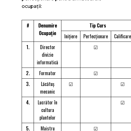
ocupații:
#
Denumire
Tip Curs
Ocupație
Iniţiere
Perfecţionare
Calificare
1.
Director
☑
divizie
informatică
2.
Formator
☑
3.
Lăcătuș
☑
☑
mecanic
4.
Lucrător în
☑
cultura
plantelor
5.
Maistru
☑