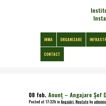
Instit
Insta
INMA
ORGANIZARE
INFRAST
CONTACT
ANUNŢ – ANGAJARE ŞEF DEPARTAMENT – P
08 feb.
Anunţ – Angajare Şef D
Posted at 17:32h
in
Angajări
,
Noutate
by
adminis