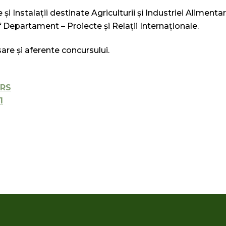
 şi Instalaţii destinate Agriculturii şi Industriei Alimen
Departament – Proiecte şi Relaţii Internaţionale.
re şi aferente concursului.
RS
1