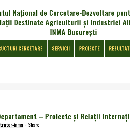
utul Național de Cercetare-Dezvoltare pent
lații Destinate Agriculturii și Industriei 
INMA București
RUCTURI CERCETARE
SERVICII
PROIECTE
REZULTAT
ROIECTE ŞI RELAŢII INTERNAŢIONALE – 09.03.2021
epartament – Proiecte şi Relaţii Internaţ
trator-inma
Share