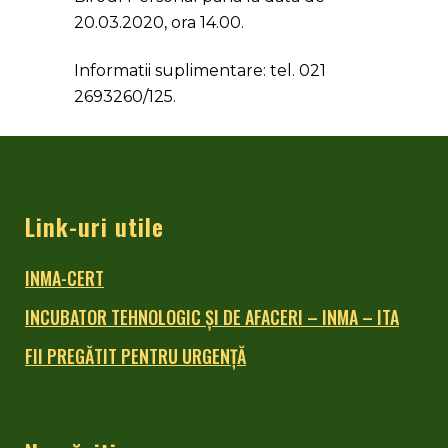
20.03.2020, ora 14.00.
Informatii suplimentare: tel. 021
2693260/125
.
Link-uri utile
INMA-CERT
INCUBATOR TEHNOLOGIC ŞI DE AFACERI – INMA – ITA
FII PREGĂTIT PENTRU URGENȚĂ