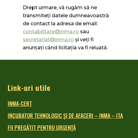
Drept urmare, vă rugăm să ne
transmiteţi datele dumneavoastră
de contact la adresa de email:
contabilitate@inma.ro
sau
secretariat@inma.ro
şi veţi fi
anunțați cȃnd licitaţia va fi reluată.
Link-uri utile
INMA-CERT
INCUBATOR TEHNOLOGIC ŞI DE AFACERI – INMA – ITA
FII PREGĂTIT PENTRU URGENȚĂ