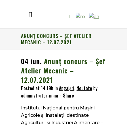
ANUNŢ CONCURS – ŞEF ATELIER
MECANIC – 12.07.2021
04 iun.
Anunţ concurs – Şef
Atelier Mecanic –
12.07.2021
Posted at 14:19h
in
Angajări
,
Noutate
by
administrator-inma
Share
Institutul Naţional pentru Maşini
Agricole şi Instalaţii destinate
Agriculturii şi Industriei Alimentare –